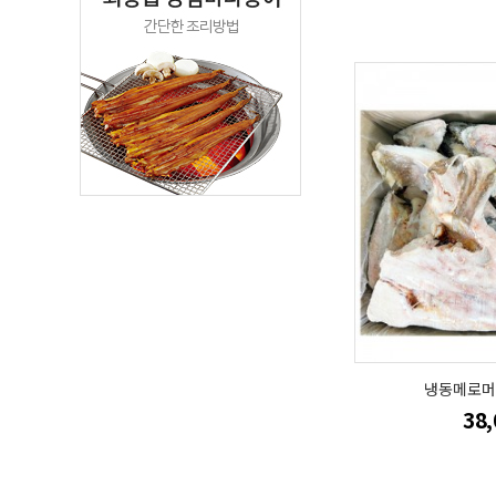
냉동메로머리
38