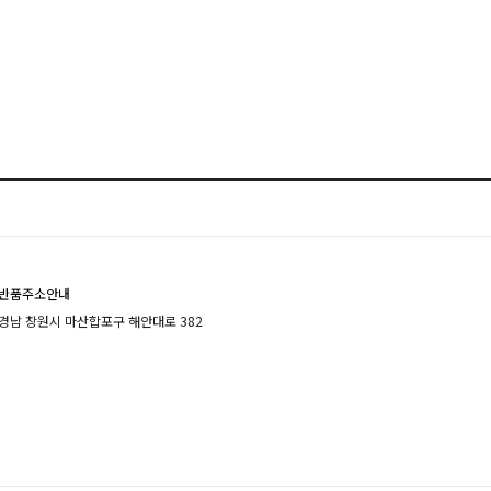
반품주소안내
경남 창원시 마산합포구 해안대로 382