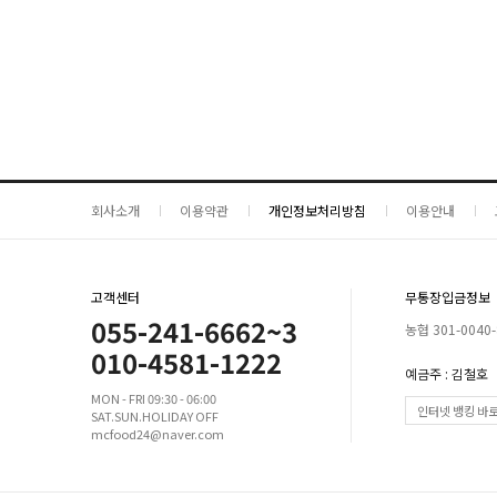
회사소개
이용약관
개인정보처리방침
이용안내
고객센터
무통장입금정보
055-241-6662~3
농협 301-0040-
010-4581-1222
예금주 : 김철호
MON - FRI 09:30 - 06:00
인터넷 뱅킹 바
SAT.SUN.HOLIDAY OFF
mcfood24@naver.com