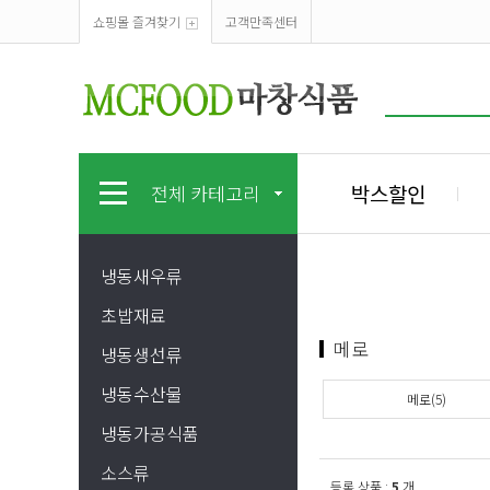
쇼핑몰 즐겨찾기
고객만족센터
박스할인
전체 카테고리
냉동새우류
초밥재료
메로
냉동생선류
냉동수산물
메로(5)
냉동가공식품
소스류
등록 상품 :
5
개