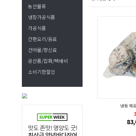
농산물류
냉장가공식품
가공식품
간편요리/음료
건어물/향신료
공산품/잡화/택배비
소비기한할인
냉동 메로
83