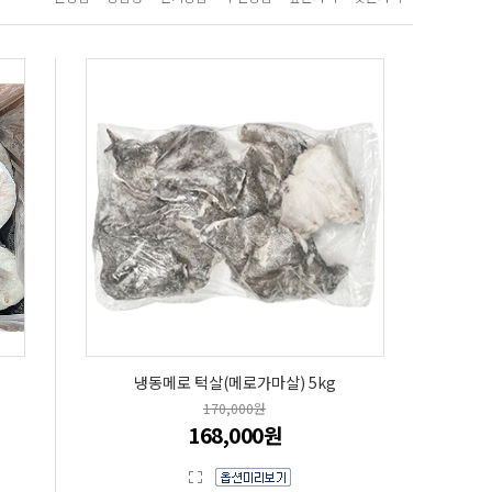
냉동메로 턱살(메로가마살) 5kg
170,000원
168,000원