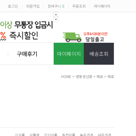
로그인
회원가입
장바구니
0
주문조회
마이페이지
|
|
|
|
구매후기
마이페이지
배송조회
HOME
>
냉동생선류
>
메로
>
메로
신상품
상품명
인기상품
추천상품
높은가격
낮은가격