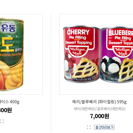
이스 400g
체리/블루베리 (파이필링) 595g
300원
체리(대한제당)/블루베리(대한제당)
7,000원