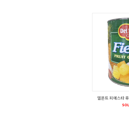
델몬트 피에스타 후
SOL