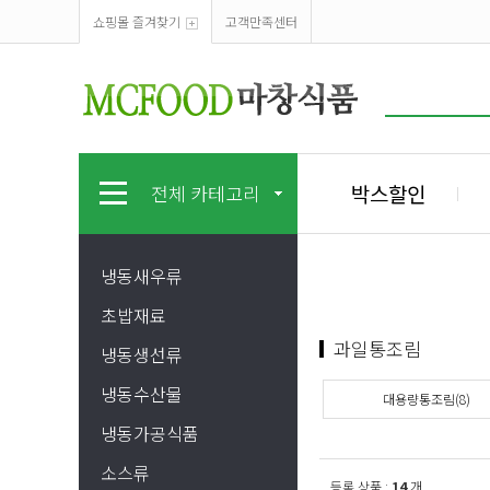
쇼핑몰 즐겨찾기
고객만족센터
박스할인
전체 카테고리
냉동새우류
초밥재료
과일통조림
냉동생선류
냉동수산물
대용량통조림(8)
냉동가공식품
소스류
등록 상품 :
14
개