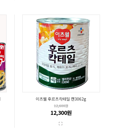
개
이츠웰 후르츠칵테일 캔3062g
12,600원
12,300원