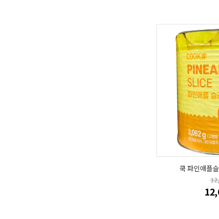
쿡 파인애플슬
12
12