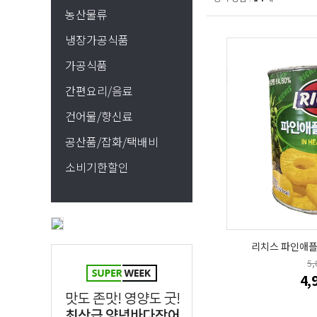
농산물류
냉장가공식품
가공식품
간편요리/음료
건어물/향신료
공산품/잡화/택배비
소비기한할인
리치스 파인애플 
5
4,