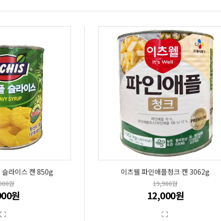
슬라이스 캔 850g
이츠웰 파인애플청크 캔 3062g
,000원
19,900원
900원
12,000원