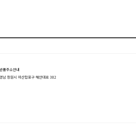
반품주소안내
경남 창원시 마산합포구 해안대로 382