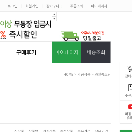
로그인
회원가입
장바구니
0
주문조회
마이페이지
|
|
|
|
구매후기
마이페이지
배송조회
HOME
>
가공식품
>
과일통조림
장바
주문
마창
유
신상품
상품명
인기상품
추천상품
높은가격
낮은가격