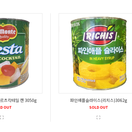
르츠칵테일 캔 3050g
파인애플슬라이스(리치스)3062g
D OUT
SOLD OUT