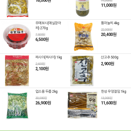
16,000원
14,000원
11,000원
우메보시(매실장아
통마늘찌 4kg
찌) 270g
22,000원
20,400원
7,500원
6,500원
짜사이(짜샤이) 1kg
산고추 500g
2,900원
2,600원
2,100원
업소용 두릅 2kg
한성 우엉절임 1kg
33,000원
13,000원
26,900원
11,600원