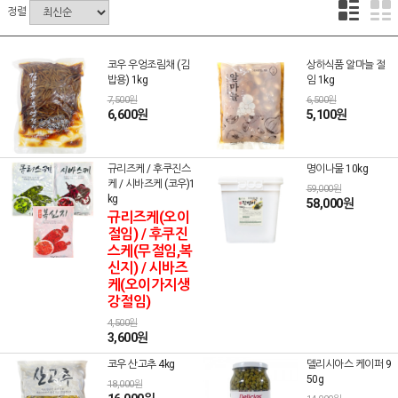
정렬
코우 우엉조림채 (김
상하식품 알마늘 절
밥용) 1kg
임 1kg
7,500원
6,500원
6,600원
5,100원
규리즈케 / 후쿠진스
명이나물 10kg
케 / 시바즈케 (코우)1
59,000원
kg
58,000원
규리즈케(오이
절임) / 후쿠진
스케(무절임,복
신지) / 시바즈
케(오이가지생
강절임)
4,500원
3,600원
코우 산고추 4kg
델리시아스 케이퍼 9
50g
18,000원