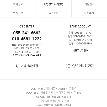
회사정보
개인정보 처리방침
이용안내
이용약관
고객센터
PC 바로가기
CS CENTER
BANK ACCOUNT
055-241-6662
우리 1002-634-121721
농협 301-0040-8186-21
010-4581-1222
국민 651401-04-279403
신한 110-300-315146
mcfood24@naver.com
MON-FRI 09:00 - 6:00
예금주 : 김철호
LUNCH 12:00 - 1:00
SAT.SUN.HOLIDAY OFF
COMPANY : 마창식품 / OWNER : 김철호
ADDRESS : 경남 창원시 마산합포구 해안대로 382
CS CENTER : 055-241-6662~3
개인정보관리책임자 : 김철호
사업자등록번호 : 612-03-92454