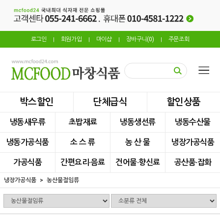
로그인
회원가입
마이샵
장바구니(
0
)
주문조회
|
|
|
|
박스할인
단체급식
할인상품
냉동새우류
초밥재료
냉동생선류
냉동수산물
냉동가공식품
소 스 류
농 산 물
냉장가공식품
가공식품
간편요리·음료
건어물·향신료
공산품·잡화
냉장가공식품
농산물절임류