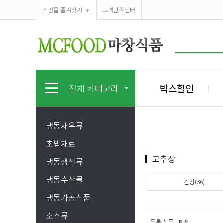
쇼핑몰 즐겨찾기
고객만족센터
박스할인
전체 카테고리
냉동새우류
초밥재료
고추장
냉동생선류
냉동수산물
간장(36)
냉동가공식품
소스류
등록 상품 :
8
개