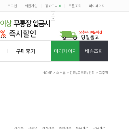
로그인
회원가입
장바구니
0
주문조회
마이페이지
|
|
|
|
구매후기
마이페이지
배송조회
HOME
>
소스류
>
간장/고추장/된장
>
고추장
신상품
상품명
인기상품
추천상품
높은가격
낮은가격