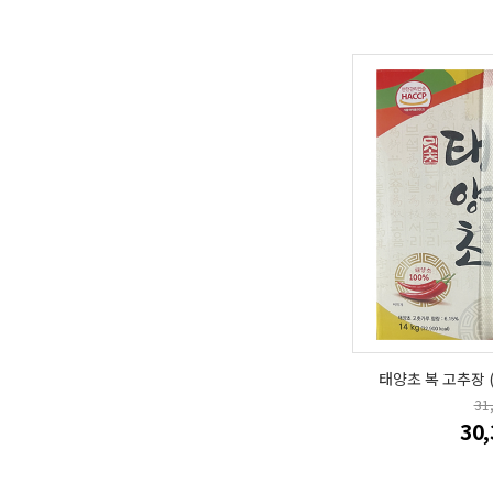
태양초 복 고추장 
31
30