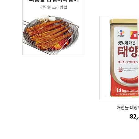
해찬들 태양초
82