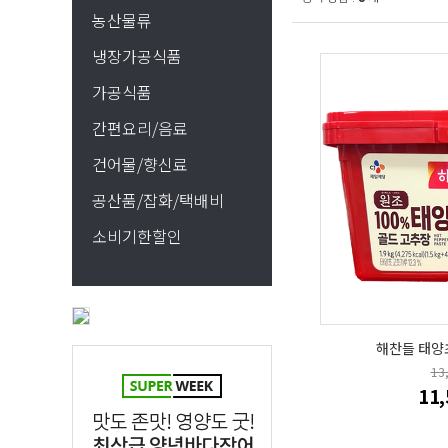
농산물류
냉장가공식품
가공식품
간편요리/음료
건어물/향신료
공산품/잡화/택배비
소비기한할인
해찬들 태양초
13
11