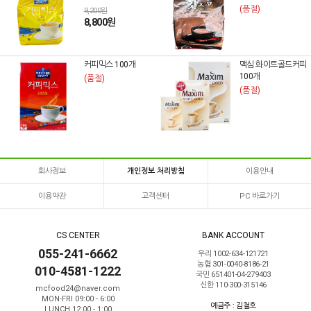
(품절)
9,200원
8,800원
커피믹스 100개
맥심 화이트골드커피
100개
(품절)
(품절)
회사정보
개인정보 처리방침
이용안내
이용약관
고객센터
PC 바로가기
CS CENTER
BANK ACCOUNT
055-241-6662
우리 1002-634-121721
농협 301-0040-8186-21
010-4581-1222
국민 651401-04-279403
신한 110-300-315146
mcfood24@naver.com
MON-FRI 09:00 - 6:00
예금주 : 김철호
LUNCH 12:00 - 1:00