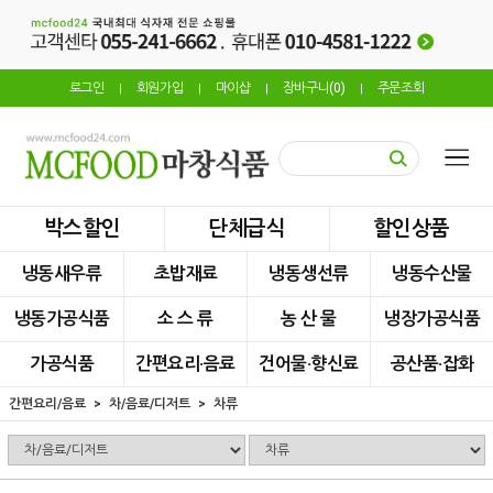
로그인
회원가입
마이샵
장바구니(
0
)
주문조회
|
|
|
|
박스할인
단체급식
할인상품
냉동새우류
초밥재료
냉동생선류
냉동수산물
냉동가공식품
소 스 류
농 산 물
냉장가공식품
가공식품
간편요리·음료
건어물·향신료
공산품·잡화
간편요리/음료
차/음료/디저트
차류