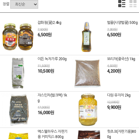
정렬
잡화청(꿀)2.4kg
벌꿀(사양벌꿀) 500g
7,500원
7,300원
6,500원
6,500원
이든 녹차가루 200g
보리차(중국산) 1kg
11,500원
4,500원
10,500원
4,200원
쟈스민차(벌크팩) 1k
다원 유자차 2kg
g
12,000원
9,900원
17,000원
16,000원
맥스웰하우스 자판기
핫초코(자판기용)80
용 커피믹스 800g
0g