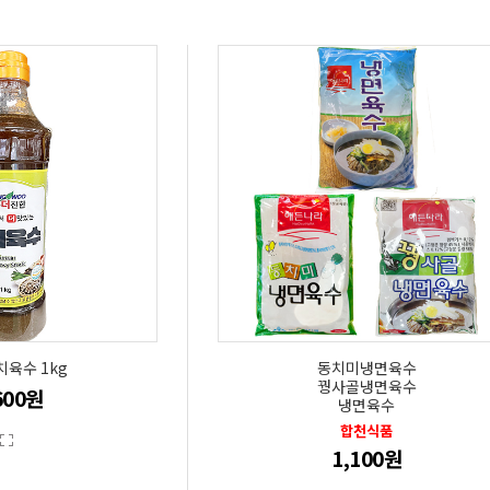
치육수 1kg
동치미냉면육수
꿩사골냉면육수
600원
냉면육수
합천식품
1,100원