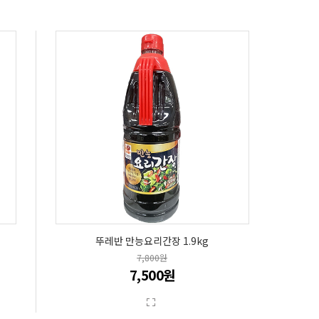
뚜레반 만능요리간장 1.9kg
7,800원
7,500원