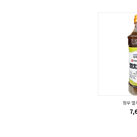
청우 멸
7,