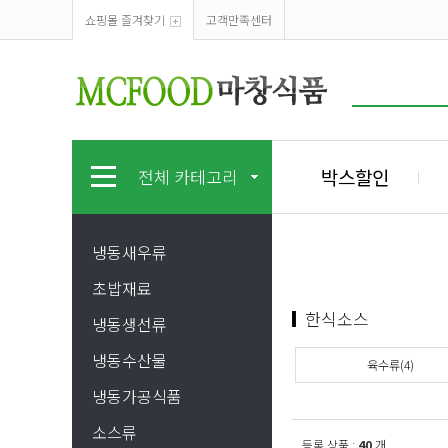
쇼핑몰 즐겨찾기
고객만족센터
박스할인
전체 카테고리
냉동새우류
초밥재료
한식소스
냉동생선류
냉동수산물
육수류(4)
냉동가공식품
소스류
등록 상품 :
40
개