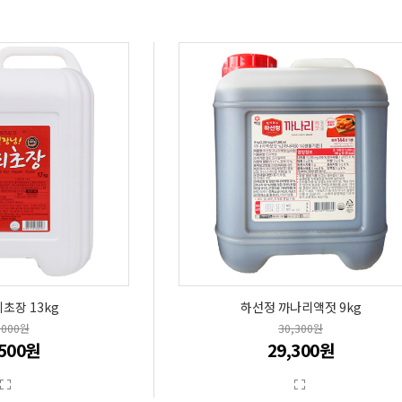
초장 13kg
하선정 까나리액젓 9kg
,000원
30,300원
,500원
29,300원