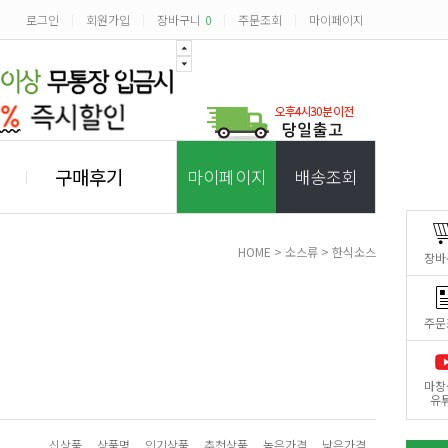
로그인
회원가입
장바구니
0
주문조회
마이페이지
|
|
|
|
구매후기
마이페이지
배송조회
HOME
>
소스류
>
한식소스
장바
주문
마창
유
신상품
상품명
인기상품
추천상품
높은가격
낮은가격