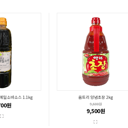
메밀소바소스 1.1kg
움트리 양념초장 2kg
700원
9,600원
9,500원