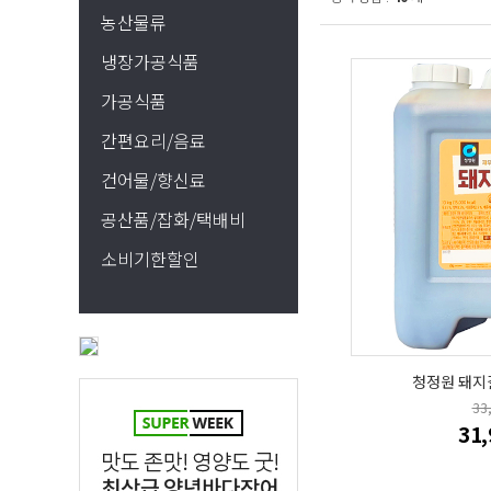
농산물류
냉장가공식품
가공식품
간편요리/음료
건어물/향신료
공산품/잡화/택배비
소비기한할인
청정원 돼지갈
33
31