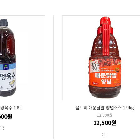
뎅육수 1.8L
움트리 매운닭발 양념소스 1.9kg
600원
12,900원
12,500원