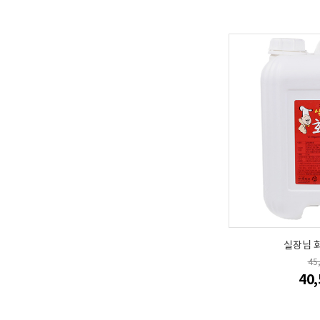
실장님 회
45
40