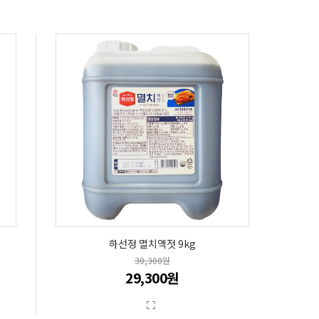
하선정 멸치액젓 9kg
30,300원
29,300원