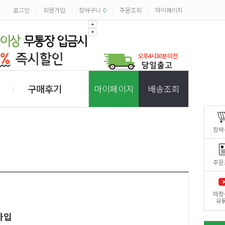
로그인
회원가입
장바구니
0
주문조회
마이페이지
|
|
|
|
구매후기
마이페이지
배송조회
장바
주문
마창
유
가입