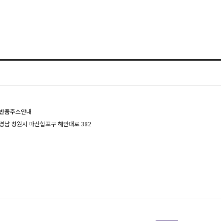
반품주소안내
경남 창원시 마산합포구 해안대로 382