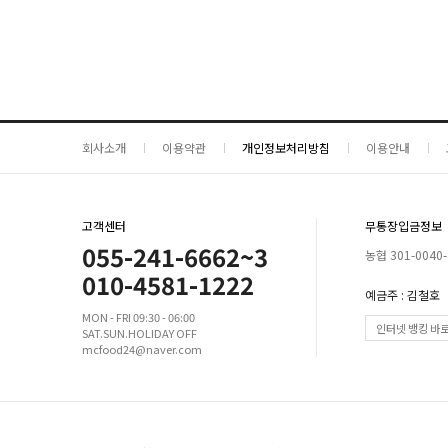
회사소개
이용약관
개인정보처리방침
이용안내
고객센터
무통장입금정보
055-241-6662~3
농협 301-0040-
010-4581-1222
예금주 : 김철호
MON - FRI 09:30 - 06:00
인터넷 뱅킹 바
SAT.SUN.HOLIDAY OFF
mcfood24@naver.com