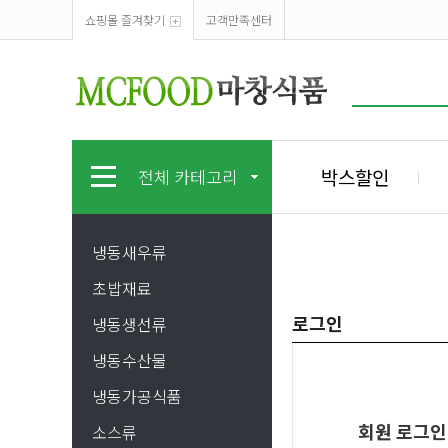
쇼핑몰 즐겨찾기
고객만족센터
박스할인
전체 카테고리
냉동새우류
초밥재료
로그인
냉동생선류
냉동수산물
냉동가공식품
회원 로그인
소스류