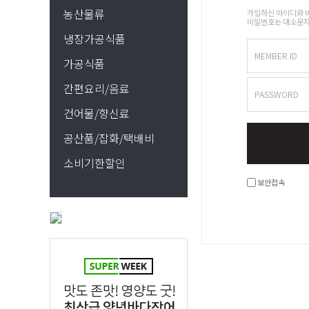
농산물류
가입하신 아이디와 
비밀번호는 대소문자
냉장가공식품
MEMBER ID
가공식품
간편요리/음료
PASSWORD
건어물/향신료
공산품/잡화/택배비
소비기한할인
보안접속