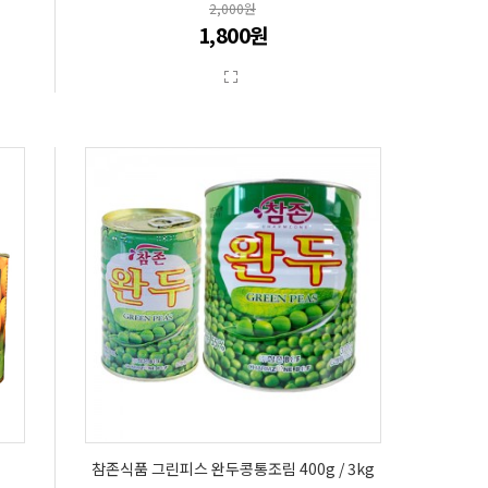
2,000원
1,800원
참존식품 그린피스 완두콩통조림 400g / 3kg