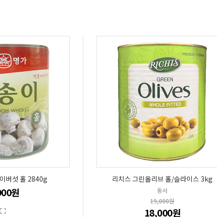
버섯 홀 2840g
리치스 그린올리브 홀/슬라이스 3kg
900원
동서
19,000원
18,000원