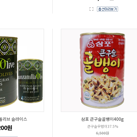
올리브 슬라이스
삼포 큰구슬골뱅이400g
200원
큰구슬우렁이37.5%
6,500원