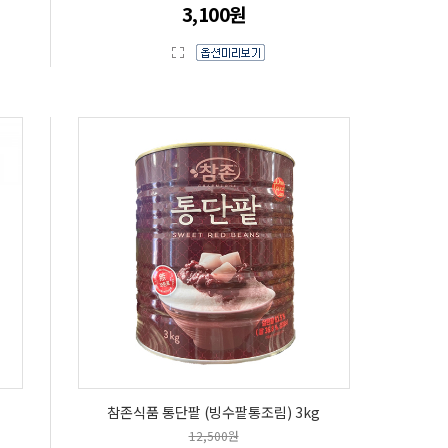
3,100원
참존식품 통단팥 (빙수팥통조림) 3kg
12,500원