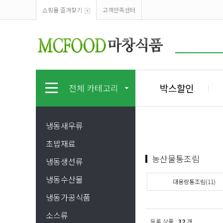
쇼핑몰 즐겨찾기
고객만족센터
박스할인
전체 카테고리
냉동새우류
초밥재료
농산물통조림
냉동생선류
냉동수산물
대용량통조림(11)
냉동가공식품
소스류
등록 상품 :
32
개