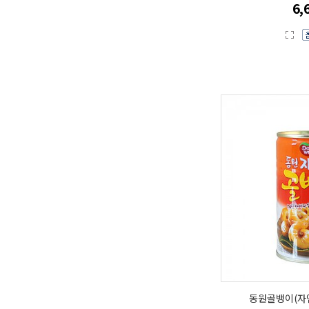
6,
동원골뱅이(자연