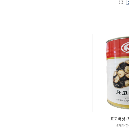
표고버섯 (채 
6개가 한