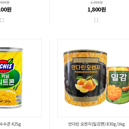
,000원
2,000원
100원
1,800원
수수콘 425g
만다린 오렌지(밀감캔) 830g/3kg