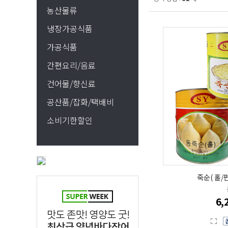
농산물류
냉장가공식품
가공식품
간편요리/음료
건어물/향신료
공산품/잡화/택배비
소비기한할인
죽순( 홀/편/
6,