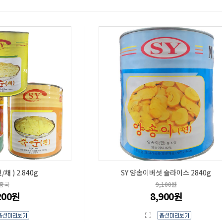
채 ) 2.840g
SY 양송이버섯 슬라이스 2840g
중국
9,100원
200원
8,900원