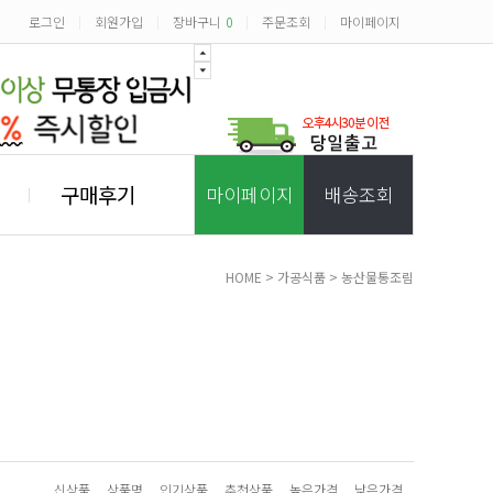
로그인
회원가입
장바구니
0
주문조회
마이페이지
|
|
|
|
구매후기
마이페이지
배송조회
HOME
>
가공식품
>
농산물통조림
신상품
상품명
인기상품
추천상품
높은가격
낮은가격