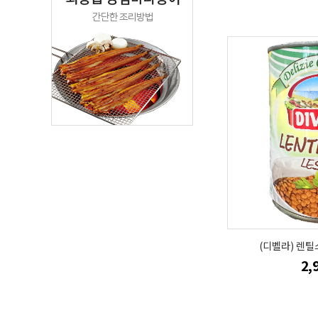
(디벨라) 렌틸
2,