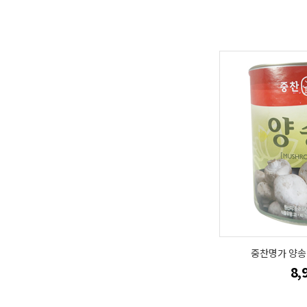
중찬명가 양송이
8,