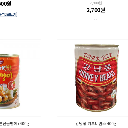
600원
2,900원
2,700원
산골뱅이) 400g
강낭콩 키드니빈스 400g