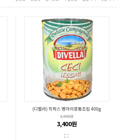
(디벨라) 칙픽스 병아리콩통조림 400g
3,900원
3,400원