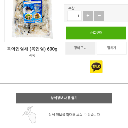
수량
바로구매
장바구니
찜하기
복어껍질채 (복껍질) 600g
자숙
상세정보 새창 열기
상세 정보를 확대해 보실 수 있습니다.