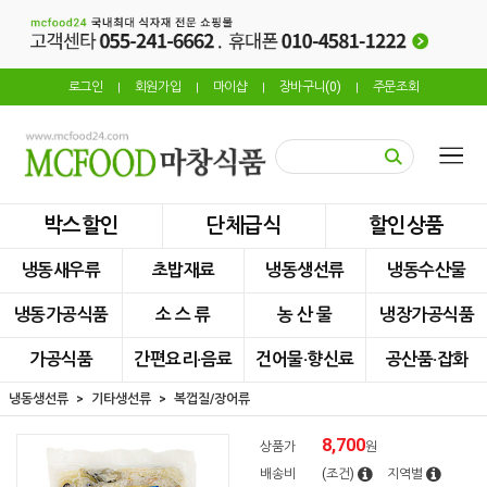
로그인
회원가입
마이샵
장바구니(
0
)
주문조회
|
|
|
|
박스할인
단체급식
할인상품
냉동새우류
초밥재료
냉동생선류
냉동수산물
냉동가공식품
소 스 류
농 산 물
냉장가공식품
가공식품
간편요리·음료
건어물·향신료
공산품·잡화
냉동생선류
기타생선류
복껍질/장어류
8,700
상품가
원
배송비
(조건)
지역별