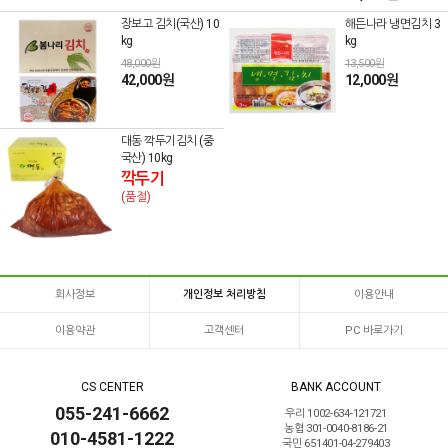
장보고 김치(국산) 10
해든나라 냉면김치 3
kg
kg
48,000원
13,500원
42,000원
12,000원
대동 깍두기김치 (중
국산) 10kg
깍두기
(품절)
회사정보
개인정보 처리방침
이용안내
이용약관
고객센터
PC 바로가기
CS CENTER
BANK ACCOUNT
055-241-6662
우리 1002-634-121721
농협 301-0040-8186-21
010-4581-1222
국민 651401-04-279403