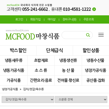
로그인
회원가입
마이샵
장바구니(
0
)
주문조회
|
|
|
|
박스할인
단체급식
할인상품
냉동새우류
초밥재료
냉동생선류
냉동수산물
냉동가공식품
소 스 류
농 산 물
냉장가공식품
가공식품
간편요리·음료
건어물·향신료
공산품·잡화
냉장가공식품
김치/젓갈/육수류