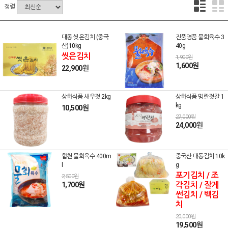
정렬
대동 씻은김치 (중국
진품명품 물회육수 3
산)10kg
40g
씻은김치
1,900원
1,600원
22,900원
상하식품 새우젓 2kg
상하식품 명란젓갈 1
kg
10,500원
27,000원
24,000원
합천 물회육수 400m
중국산 대동김치 10k
l
g
포기김치 / 조
2,500원
각김치 / 잘게
1,700원
썬김치 / 백김
치
20,000원
19,500원