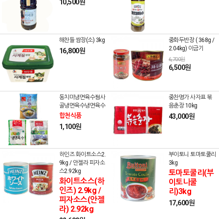
10,500원
해찬들 쌈장(소) 3kg
중화두반장 ( 368g /
2.04kg) 이금기
16,800원
6,700원
6,500원
동치미냉면육수꿩사
중찬명가 사자표 볶
골냉면육수냉면육수
음춘장 10kg
합천식품
43,000원
1,100원
하인즈 화이트소스2.
부이토니 토마토쿨리
9kg / 안젤라 피자소
3kg
스2.92kg
토마토쿨리(부
화이트소스(하
이토니쿨
인즈) 2.9kg /
리)3kg
피자소스(안젤
17,600원
라) 2.92kg