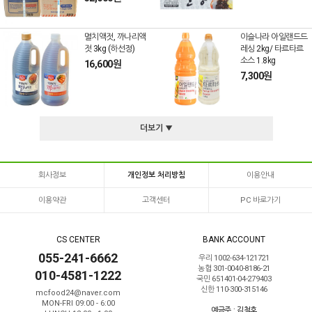
멸치액젓, 까나리액
이슬나라 아일랜드드
젓 3kg (하선정)
레싱 2kg/ 타르타르
소스 1.8kg
16,600원
7,300원
더보기 ▼
회사정보
개인정보 처리방침
이용안내
이용약관
고객센터
PC 바로가기
CS CENTER
BANK ACCOUNT
055-241-6662
우리 1002-634-121721
농협 301-0040-8186-21
010-4581-1222
국민 651401-04-279403
신한 110-300-315146
mcfood24@naver.com
MON-FRI 09:00 - 6:00
예금주 : 김철호