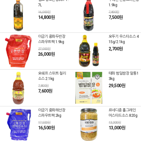
7L
1.9kg
16,000원
7,800원
14,800원
7,500원
이금기 중화두반장
오뚜기 우스타소스 4
스파우트팩 1.9kg
15g/2.1kg
2,700원
27,000원
26,000원
오쉐프 스위트 칠리
태화 범일쌈장 말통1
소스 2.1kg
3kg
29,500원
7,800원
7,600원
이금기 중화해선장
르네디종 홀그레인
스파우트팩 2kg
머스타드소스 820g
17,500원
13,300원
16,500원
13,000원