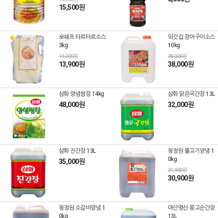
15,500원
오쉐프 타르타르소스
외갓집 장어구이소스
3kg
10kg
14,000원
39,000원
13,900원
38,000원
삼화 양념쌈장 14kg
삼화 맑은국간장 13L
48,000원
32,000원
삼화 진간장 13L
청정원 불고기양념 1
0kg
35,000원
31,900원
30,900원
청정원 소갈비양념 1
마산명산 몽고순간장
0kg
13L