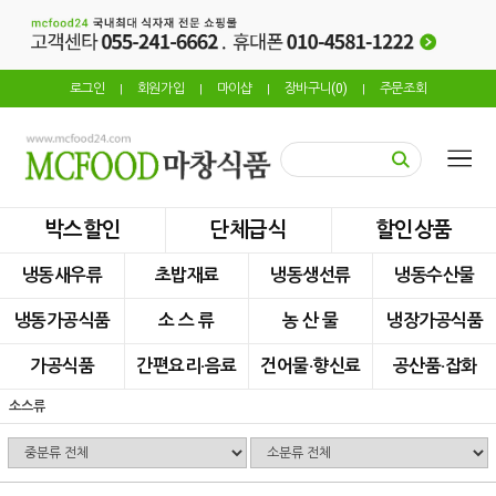
로그인
회원가입
마이샵
장바구니(
0
)
주문조회
|
|
|
|
박스할인
단체급식
할인상품
냉동새우류
초밥재료
냉동생선류
냉동수산물
냉동가공식품
소 스 류
농 산 물
냉장가공식품
가공식품
간편요리·음료
건어물·향신료
공산품·잡화
소스류