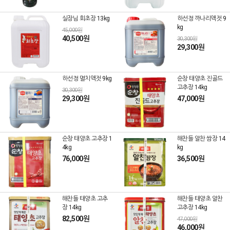
실장님 회초장 13kg
하선정 까나리액젓 9
kg
45,000원
40,500원
30,300원
29,300원
하선정 멸치액젓 9kg
순창 태양초 진골드
고추장 14kg
30,300원
29,300원
47,000원
순창 태양초 고추장 1
해찬들 알찬 쌈장 14
4kg
kg
76,000원
36,500원
해찬들 태양초 고추
해찬들 태양초 알찬
장 14kg
고추장 14kg
82,500원
47,000원
46,000원