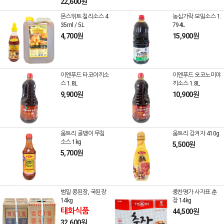
22,600원
몬스위트 칠리소스 4
농심가락 모밀소스 1.
35ml / 5L
794L
4,700원
15,900원
이엔푸드 타코야끼소
이엔푸드 오코노미야
스 1.8L
끼소스 1.8L
9,900원
10,900원
움트리 골뱅이 무침
움트리 강겨자 410g
소스 1kg
5,500원
5,700원
범일 콩된장, 국된장
중찬명가 사자표 춘
14kg
장 14kg
태화식품
44,500원
32,600원