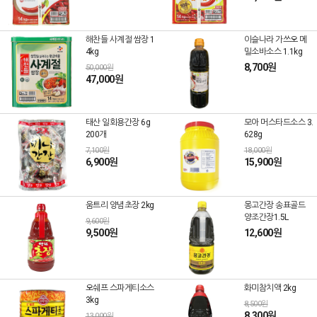
해찬들 사계절 쌈장 1
이슬나라 가쓰오 메
4kg
밀소바소스 1.1kg
8,700원
50,000원
47,000원
태산 일회용간장 6g
모아 머스타드소스 3.
200개
628g
7,100원
18,000원
6,900원
15,900원
움트리 양념초장 2kg
몽고간장 송표골드
양조간장1.5L
9,600원
9,500원
12,600원
오쉐프 스파게티소스
화미참치액 2kg
3kg
8,500원
8,300원
13,000원