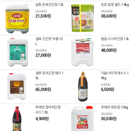
삼화 은표진간장 13L
순창 쌈장 골드 14kg
22,500원
39,600원
21,500원
38,600원
샘표 진간장 덕용 12
범일 사시미간장 13L
L
45,400원
48,000원
32,000원
27,000원
샘표 양조간장 501 1
이슬나라 파채소스 1.
5L
9kg
66,000원
6,900원
65,000원
6,500원
뚜레반 장아찌간장
뚜레반 회초장 13kg
소스 1.8L
45,000원
4,900원
30,500원