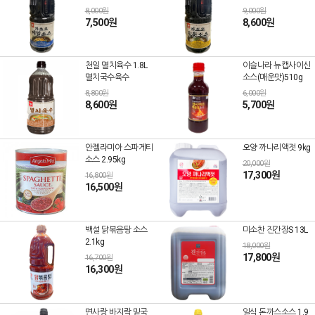
8,000원
9,000원
7,500원
8,600원
천일 멸치육수 1.8L
이슬나라 뉴캡사이신
멸치국수육수
소스(매운맛)510g
8,800원
6,000원
8,600원
5,700원
안젤라미아 스파게티
오양 까나리액젓 9kg
소스 2.95kg
20,000원
17,300원
16,800원
16,500원
백설 닭볶음탕 소스
미소찬 진간장S 13L
2.1kg
18,000원
17,800원
16,700원
16,300원
면사랑 바지락 밑국
일식 돈까스소스 1.9