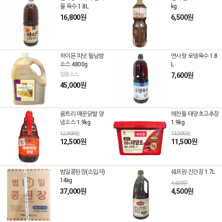
물 육수 1.8L
kg
16,800원
6,500원
하이몬 피넛 월남쌈
면사랑 오뎅육수 1.8
소스 4800g
L
땅콩소스
7,600원
45,000원
움트리 매운닭발 양
해찬들 태양초고추장
념소스 1.9kg
1.9kg
12,900원
13,000원
12,500원
11,500원
범일콩된장(소입자)
쉐프원 진간장 1.7L
14kg
4,600원
37,000원
4,500원