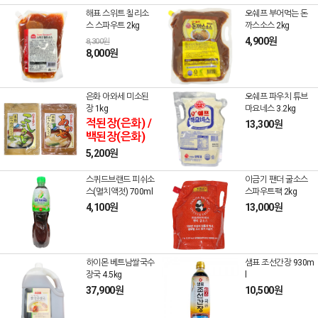
해표 스위트 칠리소
오쉐프 부어먹는 돈
스 스파우트 2kg
까스소스 2kg
4,900원
8,300원
8,000원
은화 아와세 미소된
오쉐프 파우치 튜브
장 1kg
마요네스 3.2kg
적된장(은화) /
13,300원
백된장(은화)
5,200원
스퀴드브랜드 피쉬소
이금기 팬더 굴소스
스(멸치액젓) 700ml
스파우트팩 2kg
4,100원
13,000원
하이몬 베트남쌀국수
샘표 조선간장 930m
장국 4.5kg
l
37,900원
10,500원