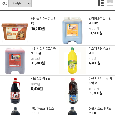
정렬
해찬들 재래식된장 3
청정원 돼지갈비 양
kg
념 10kg
16,200원
33,000원
31,900원
청정원 돼지불고기양
피오디 레몬주스 원
념 10kg
액 1L
33,000원
4,600원
31,900원
4,400원
대흥 불간장 1.8L
이엔 참치액 1.8L 참
치액젓
5,500원
5,400원
15,900원
15,700원
천일 가쓰오 메밀소
천일 가쓰오 우동소
스 1.8L
스 1.8L