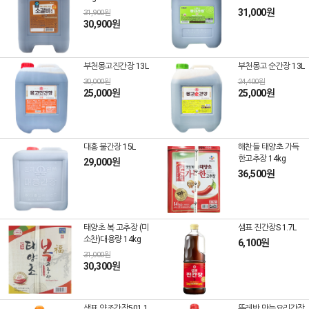
31,000원
31,900원
30,900원
부천몽고진간장 13L
부천몽고 순간장 13L
30,000원
24,400원
25,000원
25,000원
대흥 불간장 15L
해찬들 태양초 가득
한고추장 14kg
29,000원
36,500원
태양초 복 고추장 (미
샘표 진간장S 1.7L
소찬)대용량 14kg
6,100원
31,000원
30,300원
샘표 양조간장501 1.
뚜레반 만능요리간장