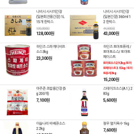
니비시 사시미간장
니비시 사시미간장
(일본회전용간장) 1L
(일본간장) 360ml 1
15개 한박스
2 한박스
130,000원
44,900원
128,000원
43,000원
하인즈 스파게티비프
하인즈 토마토퓨레 /
소스3kg
토마토소스/ 토마토
페이스트
23,300원
토마토소스2.92kg /토마
토페이스트 3.15kg / 토마
토퓨레 3kg
15,200원
아주존 초밥용간장 (5
스테이크소스(A.1.) 2
g 200개)
83g
7,100원
5,600원
이슬나라 바베큐소스
청우 멸치육수 1kg
2.2kg
7,600원