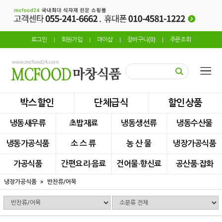
로그인
회원가입
마이샵
장바구니(
0
)
주문조회
|
|
|
|
박스할인
단체급식
할인상품
냉동새우류
초밥재료
냉동생선류
냉동수산물
냉동가공식품
소 스 류
농 산 물
냉장가공식품
가공식품
간편요리·음료
건어물·향신료
공산품·잡화
냉장가공식품
반찬류/어묵