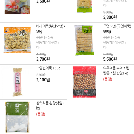
3,600원
유통기한 일주일 입니
다
3,500원
3,300원
바라어묵(부산오뎅)7
구멍오뎅 (구멍어묵)
50g
800g
주문제작상품
주문제작상품
유통기한 일주일 입니
유통기한 일주일 입니
다
다
4,000원
5,600원
3,700원
5,500원
오양찐어묵 160g
여우마을 볶아조린
땅콩조림 반찬1kg
2,600원
(품절)
2,100원
상하식품 된장깻잎 1
kg
(품절)