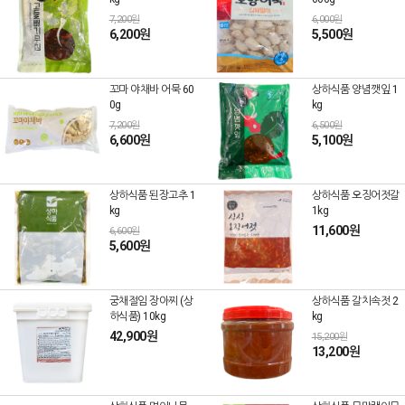
7,200원
6,000원
6,200원
5,500원
꼬마 야채바 어묵 60
상하식품 양념깻잎 1
0g
kg
7,200원
6,500원
6,600원
5,100원
상하식품 된장고추 1
상하식품 오징어젓갈
kg
1kg
11,600원
6,600원
5,600원
궁채절임 장아찌 (상
상하식품 갈치속젓 2
하식품) 10kg
kg
42,900원
15,200원
13,200원