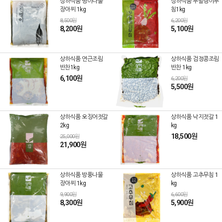
상하식품 명이나물
상하식품 무말랭이무
장아찌 1kg
침1kg
8,500원
6,200원
8,200원
5,100원
상하식품 연근조림
상하식품 검정콩조림
반찬1kg
반찬 1kg
6,100원
6,200원
5,500원
상하식품 오징어젓갈
상하식품 낙지젓갈 1
2kg
kg
18,500원
25,000원
21,900원
상하식품 방풍나물
상하식품 고추무침 1
장아찌 1kg
kg
9,900원
6,600원
8,300원
5,900원