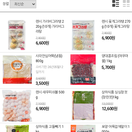
정렬
랜시 가리비그라탱 2
랜시 꽃게그라탱 270
20g (10개) 가리비그
g (10개) 꽃게그라탕
라탕
7,900원
6,900원
7,900원
6,600원
사각안심어묵(냉동)
양대콩조림 (여우마
800g
을) 1kg
소비기한 26년05월12
5,700원
일까지
3,600원
3,500원
랜시 새우피쉬볼 500
상하식품 싱싱창젓
g
(창란젓)1kg
7,100원
13,000원
6,900원
12,600원
상하식품 고들빼기 1
오양 어묵잡채말이 1
kg
000g