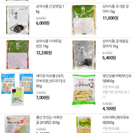
상하식품 간장깻잎 1
상하식품 초석잠 장
kg
아찌 1kg
11,000원
6,600원
6,000원
상하식품 더덕무침
상하식품 궁채절임
반찬 1kg
장아찌 1kg
12,200원
6,100원
5,400원
세미원 피쉬볼 (새우,
영진상봉어묵(부산오
두부모양,샌드위치) 5
뎅)800g
00g
주문제작상품
유통기한 일주일 입니
7,900원
7,000원
다
4,900원
4,100원
풍년 맛있는 어묵전
사각어묵 (특마루오
골 (오뎅탕) 320g
뎅)500g
주문제작상품
4,200원