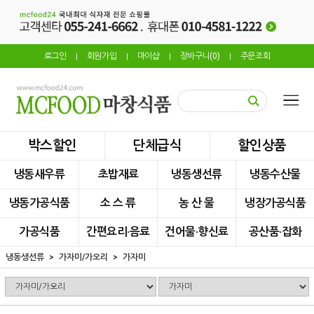
로그인
회원가입
마이샵
장바구니(
0
)
주문조회
|
|
|
|
박스할인
단체급식
할인상품
냉동새우류
초밥재료
냉동생선류
냉동수산물
냉동가공식품
소 스 류
농 산 물
냉장가공식품
가공식품
간편요리·음료
건어물·향신료
공산품·잡화
냉동생선류
가자미/가오리
가자미