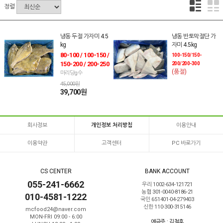
정렬
냉동 두절 가자미 4.5
냉동 반토막절단 가
kg
자미 4.5kg
80-100 / 100-150 /
100-150/150-
150-200 / 200-250
200/200-300
(품절)
마리당g수
45,000원
39,700원
회사정보
개인정보 처리방침
이용안내
이용약관
고객센터
PC 바로가기
CS CENTER
BANK ACCOUNT
055-241-6662
우리 1002-634-121721
농협 301-0040-8186-21
010-4581-1222
국민 651401-04-279403
신한 110-300-315146
mcfood24@naver.com
MON-FRI 09:00 - 6:00
예금주 : 김철호