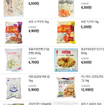
6,500원
4,900원
4,300원
오양 고구마떡 1kg
오양 치즈떡 1kg
5,200원
5,900원
4,900원
동물모양찐빵 (이솝
춘권피50장(7.5인치)
찐빵) 500g
550g
7,000원
4,800원
6,700원
4,500원
새알심(찹쌀새알심)
미니핫도그(한입핫도
1kg
그) 1kg
6,500원
13,800원
5,900원
12,900원
과일맛경단 (20gX50
오뚜기 오쉐프 밀또