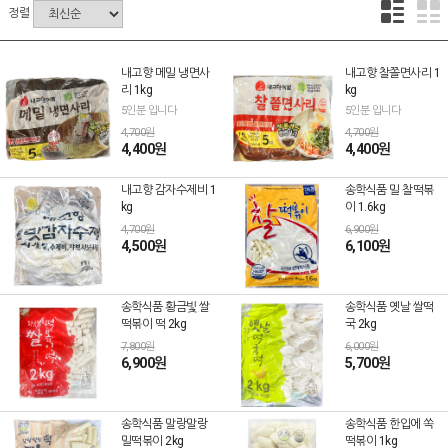
정렬
내고향 메밀 냉면사
내고향 찰쫄면사리 1
리 1kg
kg
5인분 입니다
5인분 입니다
4,700원
4,700원
4,400원
4,400원
내고향 감자수제비 1
송학식품 밀 찰떡볶
kg
이 1.6kg
4,700원
6,900원
4,500원
6,100원
송학식품 황금빛 쌀
송학식품 옛날 쌀떡
떡볶이 떡 2kg
국 2kg
7,800원
6,000원
6,900원
5,700원
송학식품 말랑말랑
송학식품 한입에 쏙
밀떡볶이 2kg
떡볶이 1kg