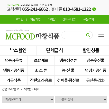
로그인
회원가입
마이샵
장바구니(
0
)
주문조회
|
|
|
|
박스할인
단체급식
할인상품
냉동새우류
초밥재료
냉동생선류
냉동수산물
냉동가공식품
소 스 류
농 산 물
냉장가공식품
가공식품
간편요리·음료
건어물·향신료
공산품·잡화
간편요리/음료
떡/빵/또띠아