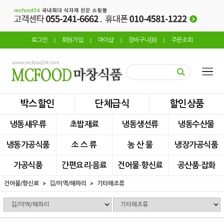
로그인
회원가입
마이샵
장바구니(
0
)
주문조회
|
|
|
|
박스할인
단체급식
할인상품
냉동새우류
초밥재료
냉동생선류
냉동수산물
냉동가공식품
소 스 류
농 산 물
냉장가공식품
가공식품
간편요리·음료
건어물·향신료
공산품·잡화
건어물/향신료
김/미역/해파리
기타해조류