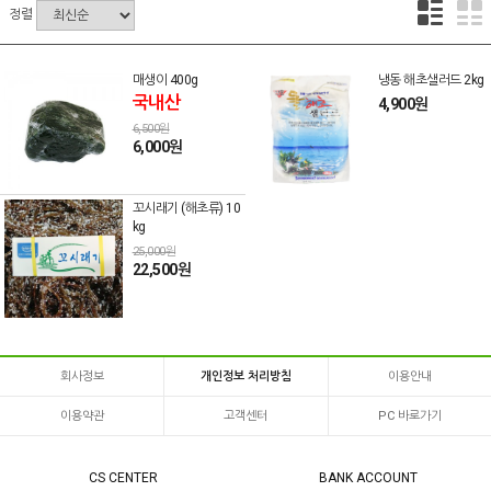
정렬
매생이 400g
냉동 해초샐러드 2kg
국내산
4,900원
6,500원
6,000원
꼬시래기 (해초류) 10
kg
25,000원
22,500원
회사정보
개인정보 처리방침
이용안내
이용약관
고객센터
PC 바로가기
CS CENTER
BANK ACCOUNT