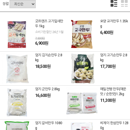
정렬
굿프랜즈 고기잎새만
오양 교자만두 1.35k
두 1kg
g
소비기한할인 26년 1월
6,400원
7,500원
6,900원
엄지 김치손만두 2.8
엄지 고기손만두 2.8
kg
kg
18,500원
17,700원
엄지 군만두 2.8kg
메밀전병 만두(매운
맛 / 순한맛)1.2kg
16,600원
11,300원
엄지 갈비만두 1080
씨제이 한섬만두 128
g
0g