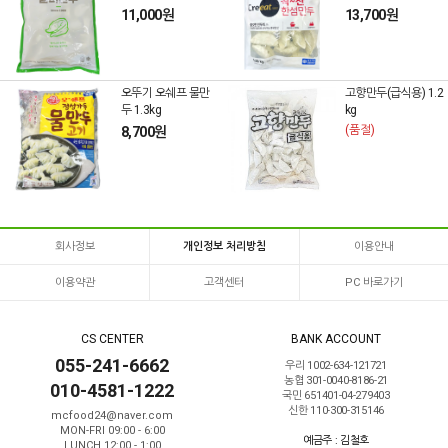
11,000원
13,700원
오뚜기 오쉐프 물만
고향만두(급식용) 1.2
두 1.3kg
kg
(품절)
8,700원
회사정보
개인정보 처리방침
이용안내
이용약관
고객센터
PC 바로가기
CS CENTER
BANK ACCOUNT
055-241-6662
우리 1002-634-121721
농협 301-0040-8186-21
010-4581-1222
국민 651401-04-279403
신한 110-300-315146
mcfood24@naver.com
MON-FRI 09:00 - 6:00
예금주 : 김철호
LUNCH 12:00 - 1:00