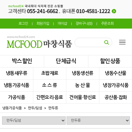
로그인
회원가입
마이샵
장바구니(
0
)
주문조회
|
|
|
|
박스할인
단체급식
할인상품
냉동새우류
초밥재료
냉동생선류
냉동수산물
냉동가공식품
소 스 류
농 산 물
냉장가공식품
가공식품
간편요리·음료
건어물·향신료
공산품·잡화
냉동가공식품
만두/딤섬
만두류