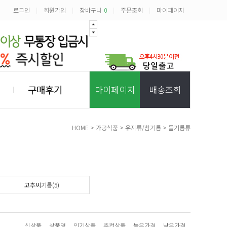
로그인
회원가입
장바구니
0
주문조회
마이페이지
|
|
|
|
구매후기
마이페이지
배송조회
HOME
>
가공식품
>
유지류/참기름
>
들기름류
고추씨기름(5)
신상품
상품명
인기상품
추천상품
높은가격
낮은가격