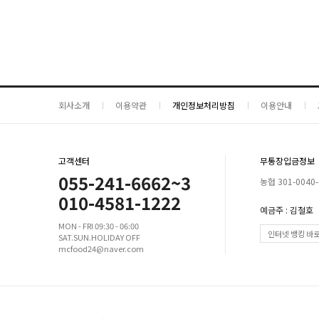
회사소개
이용약관
개인정보처리방침
이용안내
고객센터
무통장입금정보
055-241-6662~3
농협 301-0040-
010-4581-1222
예금주 : 김철호
MON - FRI 09:30 - 06:00
인터넷 뱅킹 바
SAT.SUN.HOLIDAY OFF
mcfood24@naver.com