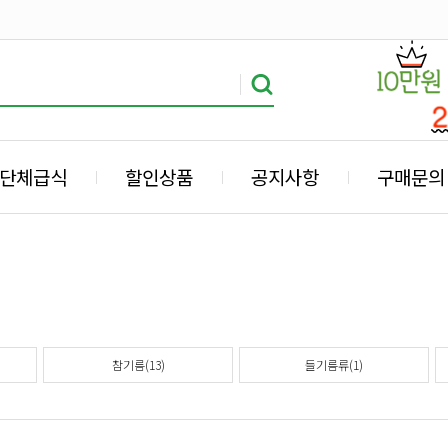
단체급식
할인상품
공지사항
구매문의
참기름(13)
들기름류(1)