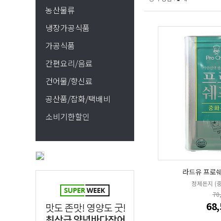
농산물류
냉장가공식품
가공식품
간편요리/음료
건어물/향신료
공산품/잡화/택배비
소비기한할인
라드유 프로쉐
정제돈지 (
70
68