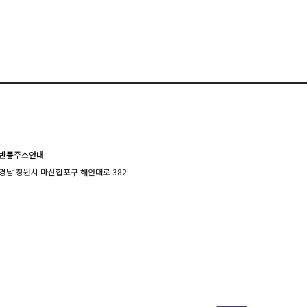
반품주소안내
경남 창원시 마산합포구 해안대로 382