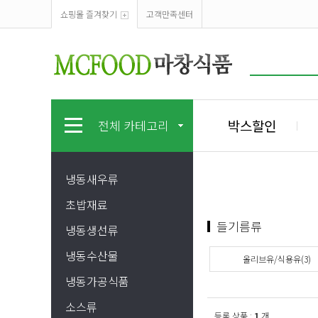
쇼핑몰 즐겨찾기
고객만족센터
박스할인
전체 카테고리
냉동새우류
초밥재료
들기름류
냉동생선류
냉동수산물
올리브유/식용유(3)
냉동가공식품
소스류
등록 상품 :
1
개