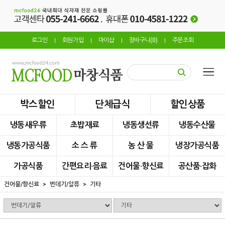
로그인
회원가입
마이샵
장바구니(
0
)
주문조회
|
|
|
|
박스할인
단체급식
할인상품
냉동새우류
초밥재료
냉동생선류
냉동수산물
냉동가공식품
소 스 류
농 산 물
냉장가공식품
가공식품
간편요리·음료
건어물·향신료
공산품·잡화
건어물/향신료
번데기/알류
기타