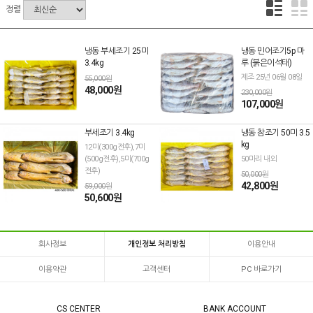
정렬
냉동 부세조기 25미
냉동 민어조기5p 마
3.4kg
루 (붉은이석태)
제조 25년 06월 08일
55,000원
48,000원
230,000원
107,000원
부세조기 3.4kg
냉동 참조기 50미 3.5
kg
12미(300g전후),7미
(500g전후),5미(700g
50마리 내외
전후)
50,000원
42,800원
59,000원
50,600원
회사정보
개인정보 처리방침
이용안내
이용약관
고객센터
PC 바로가기
CS CENTER
BANK ACCOUNT