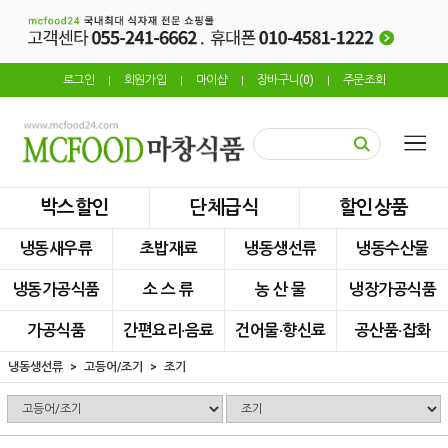
로그인
회원가입
마이샵
장바구니(
0
)
주문조회
|
|
|
|
박스할인
단체급식
할인상품
냉동새우류
초밥재료
냉동생선류
냉동수산물
냉동가공식품
소 스 류
농 산 물
냉장가공식품
가공식품
간편요리·음료
건어물·향신료
공산품·잡화
냉동생선류
고등어/조기
조기