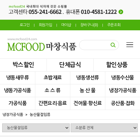
로그인
회원가입
마이샵
장바구니(
0
)
주문조회
|
|
|
|
박스할인
단체급식
할인상품
냉동새우류
초밥재료
냉동생선류
냉동수산물
냉동가공식품
소 스 류
농 산 물
냉장가공식품
가공식품
간편요리·음료
건어물·향신료
공산품·잡화
냉장가공식품
농산물절임류