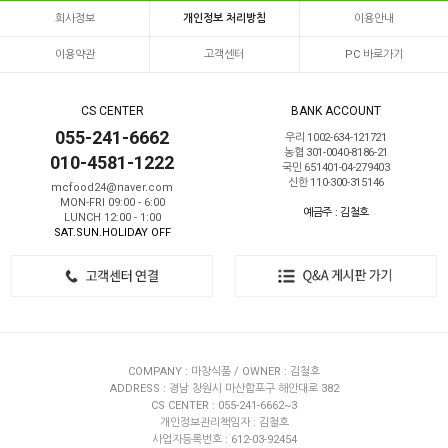
회사정보
개인정보 처리방침
이용안내
이용약관
고객센터
PC 바로가기
CS CENTER
BANK ACCOUNT
055-241-6662
우리 1002-634-121721
농협 301-0040-8186-21
010-4581-1222
국민 651401-04-279403
신한 110-300-315146
mcfood24@naver.com
MON-FRI 09:00 - 6:00
예금주 : 김철호
LUNCH 12:00 - 1:00
SAT.SUN.HOLIDAY OFF
COMPANY : 마창식품 / OWNER : 김철호
ADDRESS : 경남 창원시 마산합포구 해안대로 382
CS CENTER : 055-241-6662~3
개인정보관리책임자 : 김철호
사업자등록번호 : 612-03-92454