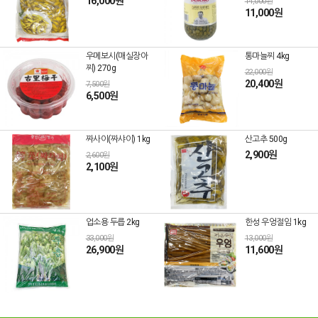
16,000원
14,000원
11,000원
우메보시(매실장아
통마늘찌 4kg
찌) 270g
22,000원
20,400원
7,500원
6,500원
짜사이(짜샤이) 1kg
산고추 500g
2,900원
2,600원
2,100원
업소용 두릅 2kg
한성 우엉절임 1kg
33,000원
13,000원
26,900원
11,600원