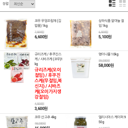
정렬
코우 우엉조림채 (김
상하식품 알마늘 절
밥용) 1kg
임 1kg
7,500원
6,500원
6,600원
5,100원
규리즈케 / 후쿠진스
명이나물 10kg
케 / 시바즈케 (코우)1
59,000원
kg
58,000원
규리즈케(오이
절임) / 후쿠진
스케(무절임,복
신지) / 시바즈
케(오이가지생
강절임)
4,500원
3,600원
코우 산고추 4kg
델리시아스 케이퍼 9
50g
18,000원