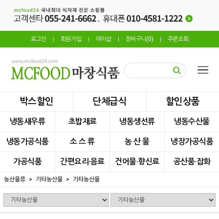
로그인
회원가입
마이샵
장바구니(
0
)
주문조회
|
|
|
|
박스할인
단체급식
할인상품
냉동새우류
초밥재료
냉동생선류
냉동수산물
냉동가공식품
소 스 류
농 산 물
냉장가공식품
가공식품
간편요리·음료
건어물·향신료
공산품·잡화
농산물류
기타농산물
기타농산물