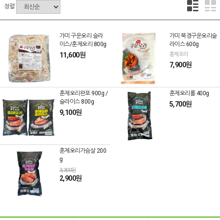
정렬
가미 구운오리 슬라
가미 북경구운오리슬
이스/훈제오리 800g
라이스 600g
11,600원
훈제오리
7,900원
훈제오리완포 900g /
훈제오리롤 400g
슬라이스 800g
5,700원
9,100원
훈제오리가슴살 200
g
3,300원
2,900원