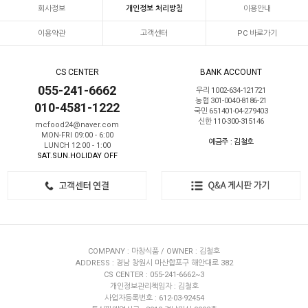
회사정보
개인정보 처리방침
이용안내
이용약관
고객센터
PC 바로가기
CS CENTER
BANK ACCOUNT
055-241-6662
우리 1002-634-121721
농협 301-0040-8186-21
010-4581-1222
국민 651401-04-279403
신한 110-300-315146
mcfood24@naver.com
MON-FRI 09:00 - 6:00
예금주 : 김철호
LUNCH 12:00 - 1:00
SAT.SUN.HOLIDAY OFF
COMPANY : 마창식품 / OWNER : 김철호
ADDRESS : 경남 창원시 마산합포구 해안대로 382
CS CENTER : 055-241-6662~3
개인정보관리책임자 : 김철호
사업자등록번호 : 612-03-92454