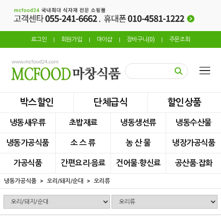
로그인
회원가입
마이샵
장바구니(
0
)
주문조회
|
|
|
|
박스할인
단체급식
할인상품
냉동새우류
초밥재료
냉동생선류
냉동수산물
냉동가공식품
소 스 류
농 산 물
냉장가공식품
가공식품
간편요리·음료
건어물·향신료
공산품·잡화
냉동가공식품
오리/돼지/순대
오리류