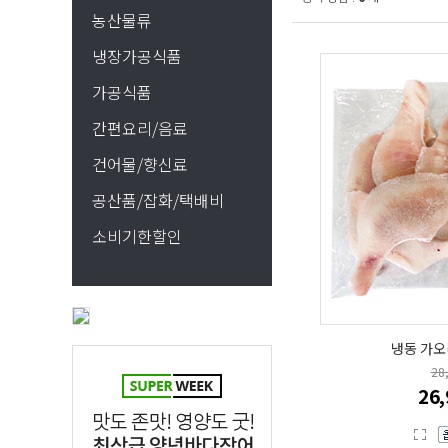
농산물류
냉장가공식품
가공식품
간편요리/음료
건어물/향신료
공산품/잡화/택배비
소비기한할인
냉동 가오
28
26