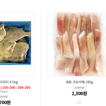
가자미 4.5kg
냉동 가오리채 180g
 / 150-200 / 200-250
2,400원
리당g수
2,300원
,000원
,700원