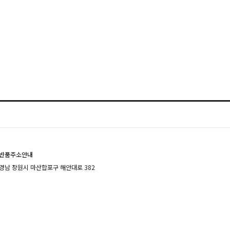
반품주소안내
경남 창원시 마산합포구 해안대로 382