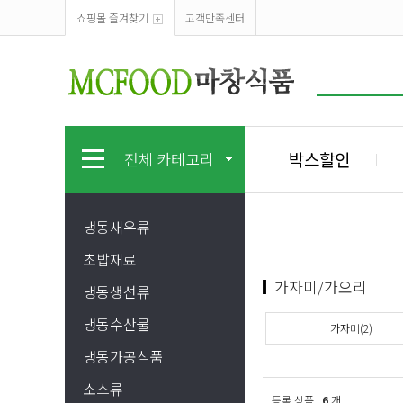
쇼핑몰 즐겨찾기
고객만족센터
박스할인
전체 카테고리
냉동새우류
초밥재료
가자미/가오리
냉동생선류
냉동수산물
가자미(2)
냉동가공식품
소스류
등록 상품 :
6
개