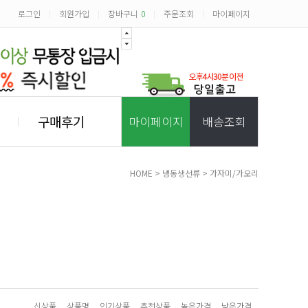
로그인
회원가입
장바구니
0
주문조회
마이페이지
|
|
|
|
구매후기
마이페이지
배송조회
HOME
>
냉동생선류
>
가자미/가오리
신상품
상품명
인기상품
추천상품
높은가격
낮은가격