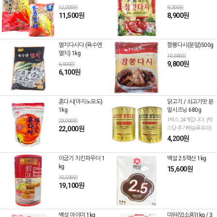
12,200원
9,200원
11,500원
8,900원
멸치다시다 (육수엔
짬뽕다시(분말)500g
멸치) 1kg
10,500원
9,800원
6,500원
6,100원
혼다시(아지노모도)
닭고기 / 쇠고기맛 분
1kg
말시즈닝 680g
1박스 24개입니다. (박
23,000원
22,000원
스당 추가배송료부과)
4,200원
이금기 치킨파우더 1
백설 2.5핵산 1kg
kg
15,600원
10,500원
19,100원
백설 아이미 1kg
미원(업소용)1kg / 3