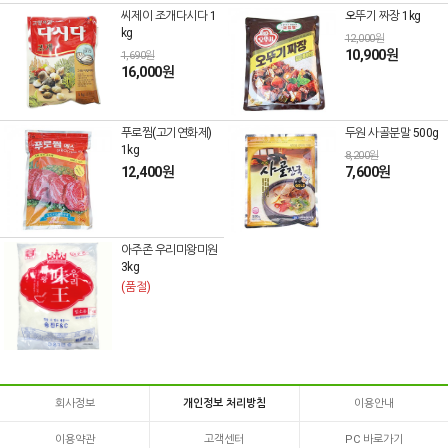
씨제이 조개다시다 1
오뚜기 짜장 1kg
kg
12,000원
10,900원
1,690원
16,000원
푸로찜(고기연화제)
두원 사골분말 500g
1kg
8,200원
12,400원
7,600원
아주존 우리미왕미원
3kg
(품절)
회사정보
개인정보 처리방침
이용안내
이용약관
고객센터
PC 바로가기