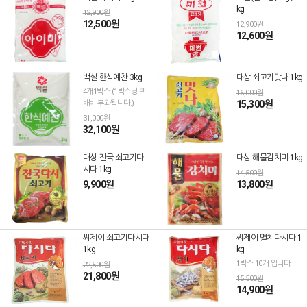
kg
12,900원
12,500원
12,900원
12,600원
백설 한식예찬 3kg
대상 쇠고기맛나 1kg
4개1박스 (1박스당 택
16,000원
배비 부과됩니다.)
15,300원
31,000원
32,100원
대상 진국 쇠고기다
대상 해물감치미 1kg
시다 1kg
14,500원
9,900원
13,800원
씨제이 쇠고기다시다
씨제이 멸치다시다 1
1kg
kg
1박스 10개 입니다.
22,500원
21,800원
15,500원
14,900원