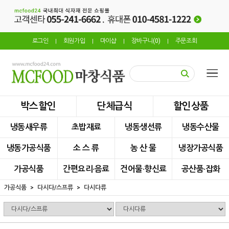
로그인
회원가입
마이샵
장바구니(
0
)
주문조회
|
|
|
|
박스할인
단체급식
할인상품
냉동새우류
초밥재료
냉동생선류
냉동수산물
냉동가공식품
소 스 류
농 산 물
냉장가공식품
가공식품
간편요리·음료
건어물·향신료
공산품·잡화
가공식품
다시다/스프류
다시다류