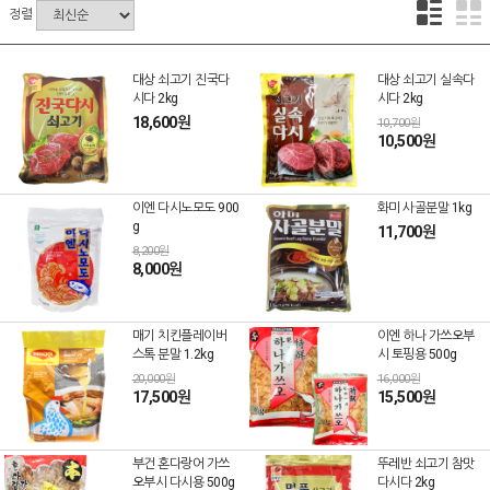
정렬
대상 쇠고기 진국다
대상 쇠고기 실속다
시다 2kg
시다 2kg
18,600원
10,700원
10,500원
이엔 다시노모도 900
화미 사골분말 1kg
g
11,700원
8,200원
8,000원
매기 치킨플레이버
이엔 하나 가쓰오부
스톡 분말 1.2kg
시 토핑용 500g
20,000원
16,000원
17,500원
15,500원
부건 혼다랑어 가쓰
뚜레반 쇠고기 참맛
오부시 다시용 500g
다시다 2kg