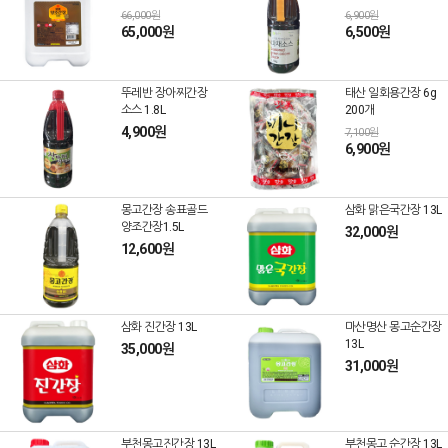
66,000원
6,900원
65,000원
6,500원
뚜레반 장아찌간장
태산 일회용간장 6g
소스 1.8L
200개
4,900원
7,100원
6,900원
몽고간장 송표골드
삼화 맑은국간장 13L
양조간장1.5L
32,000원
12,600원
삼화 진간장 13L
마산명산 몽고순간장
13L
35,000원
31,000원
부천몽고진간장 13L
부천몽고 순간장 13L