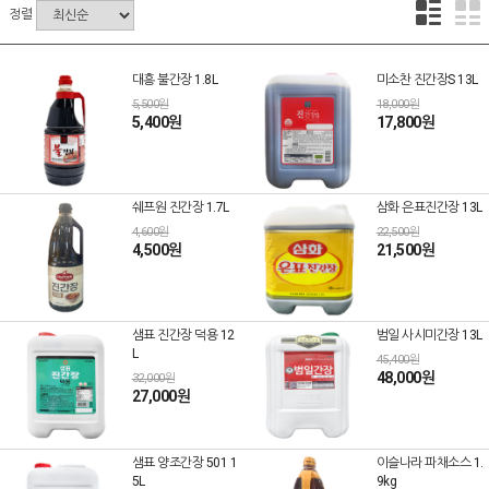
정렬
대흥 불간장 1.8L
미소찬 진간장S 13L
5,500원
18,000원
5,400원
17,800원
쉐프원 진간장 1.7L
삼화 은표진간장 13L
4,600원
22,500원
4,500원
21,500원
샘표 진간장 덕용 12
범일 사시미간장 13L
L
45,400원
48,000원
32,000원
27,000원
샘표 양조간장 501 1
이슬나라 파채소스 1.
5L
9kg