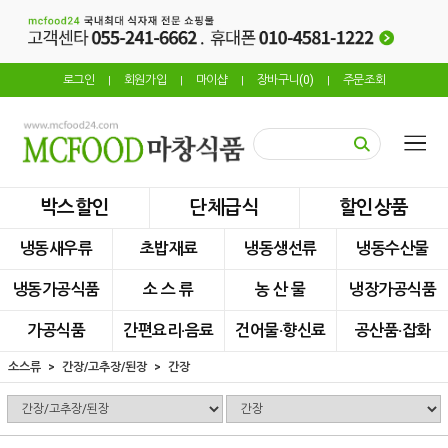
로그인
회원가입
마이샵
장바구니(
0
)
주문조회
|
|
|
|
박스할인
단체급식
할인상품
냉동새우류
초밥재료
냉동생선류
냉동수산물
냉동가공식품
소 스 류
농 산 물
냉장가공식품
가공식품
간편요리·음료
건어물·향신료
공산품·잡화
소스류
간장/고추장/된장
간장