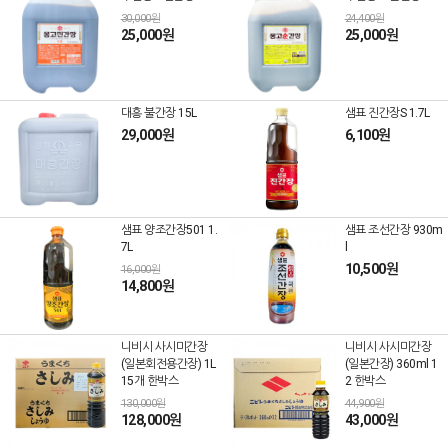
30,000원
24,400원
25,000원
25,000원
대흥 불간장 15L
샘표 진간장S 1.7L
29,000원
6,100원
샘표 양조간장501 1.
샘표 조선간장 930m
7L
l
10,500원
16,000원
14,800원
니비시 사시미간장
니비시 사시미간장
(일본회전용간장) 1L
(일본간장) 360ml 1
15개 한박스
2 한박스
130,000원
44,900원
128,000원
43,000원