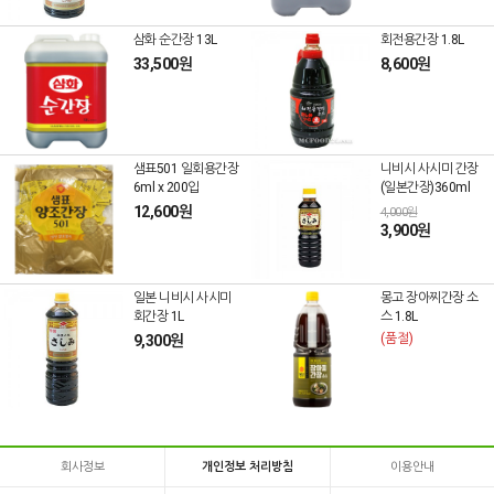
삼화 순간장 13L
회전용간장 1.8L
33,500원
8,600원
샘표501 일회용간장
니비시 사시미 간장
6ml x 200입
(일본간장)360ml
12,600원
4,000원
3,900원
일본 니비시 사시미
몽고 장아찌간장 소
회간장 1L
스 1.8L
(품절)
9,300원
회사정보
개인정보 처리방침
이용안내