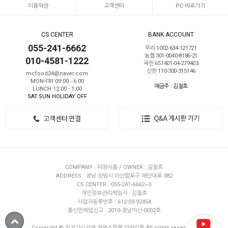
이용약관
고객센터
PC 바로가기
CS CENTER
BANK ACCOUNT
055-241-6662
우리 1002-634-121721
농협 301-0040-8186-21
010-4581-1222
국민 651401-04-279403
신한 110-300-315146
mcfood24@naver.com
MON-FRI 09:00 - 6:00
예금주 : 김철호
LUNCH 12:00 - 1:00
SAT.SUN.HOLIDAY OFF
COMPANY : 마창식품 / OWNER : 김철호
ADDRESS : 경남 창원시 마산합포구 해안대로 382
CS CENTER : 055-241-6662~3
개인정보관리책임자 : 김철호
사업자등록번호 : 612-03-92454
통신판매업신고 : 2010-경남마산-0002호
Copyright © 최저가식자재 전문쇼핑몰 마창식품 All rights reserved.