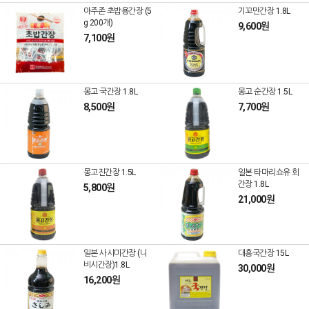
아주존 초밥용간장 (5
기꼬만간장 1.8L
g 200개)
9,600원
7,100원
몽고 국간장 1.8L
몽고 순간장 1.5L
8,500원
7,700원
몽고진간장 1.5L
일본 타마리쇼유 회
간장 1.8L
5,800원
21,000원
일본 사시미간장 (니
대흥국간장 15L
비시간장)1.8L
30,000원
16,200원