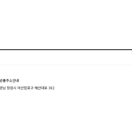
반품주소안내
경남 창원시 마산합포구 해안대로 382