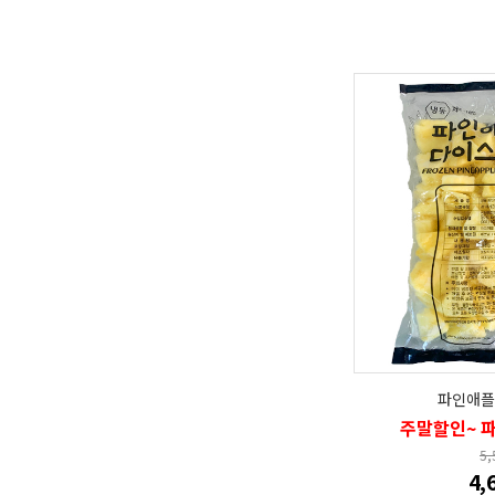
파인애플 
주말할인~ 
5
4,