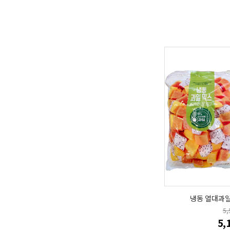
냉동 열대과일믹
5
5,