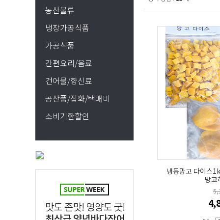
농산물류
냉장가공식품
가공식품
간편요리/음료
건어물/향신료
공산품/잡화/택배비
소비기한할인
냉동망고 다이스1k
망고
5
4,