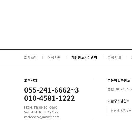
회사소개
이용약관
개인정보처리방침
이용안내
고객센터
무통장입금정보
055-241-6662~3
농협 301-0040-
010-4581-1222
예금주 : 김철호
MON - FRI 09:30 - 06:00
인터넷 뱅킹 바
SAT.SUN.HOLIDAY OFF
mcfood24@naver.com