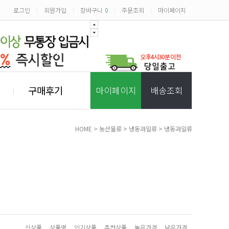
로그인
회원가입
장바구니
0
주문조회
마이페이지
|
|
|
|
구매후기
마이페이지
배송조회
HOME
>
농산물류
>
냉동과일류
>
냉동과일류
신상품
상품명
인기상품
추천상품
높은가격
낮은가격