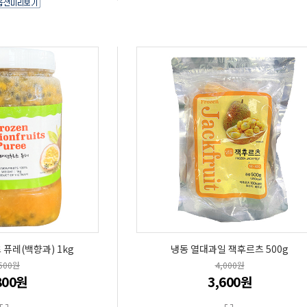
퓨레(백향과) 1kg
냉동 열대과일 잭후르츠 500g
,500원
4,000원
800원
3,600원