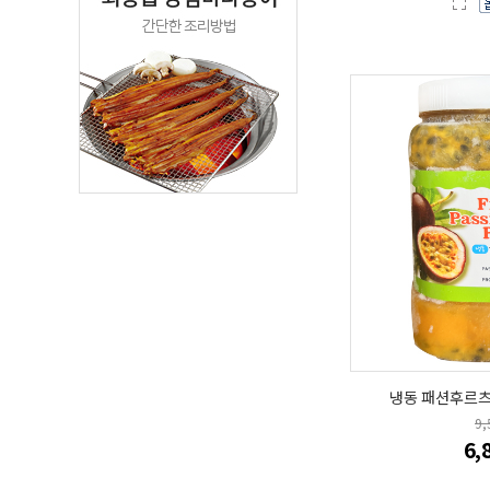
냉동 패션후르츠 
9
6,