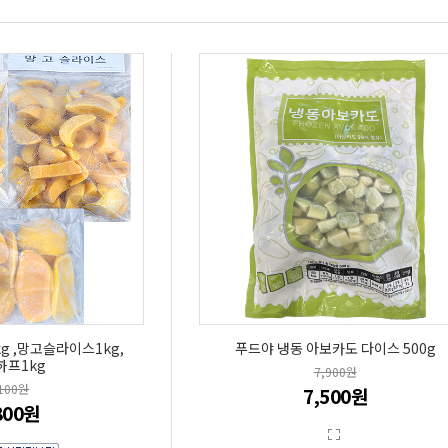
g ,망고슬라이스1kg,
푸드야 냉동 아보카도 다이스 500g
하프1kg
7,900원
,100원
7,500원
800원