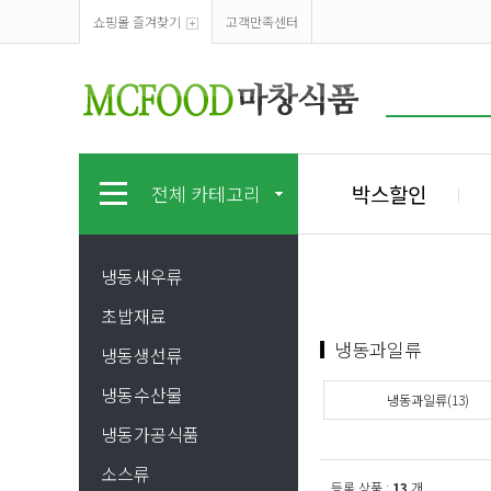
쇼핑몰 즐겨찾기
고객만족센터
박스할인
전체 카테고리
냉동새우류
초밥재료
냉동과일류
냉동생선류
냉동수산물
냉동과일류(13)
냉동가공식품
소스류
등록 상품 :
13
개