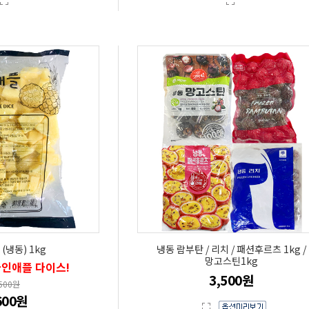
(냉동) 1kg
냉동 람부탄 / 리치 / 패션후르츠 1kg /
망고스틴1kg
파인애플 다이스!
3,500원
,500원
600원