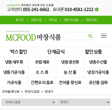
로그인
회원가입
마이샵
장바구니(
0
)
주문조회
|
|
|
|
박스할인
단체급식
할인상품
냉동새우류
초밥재료
냉동생선류
냉동수산물
냉동가공식품
소 스 류
농 산 물
냉장가공식품
가공식품
간편요리·음료
건어물·향신료
공산품·잡화
건어물/향신료
번데기/알류
번데기